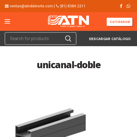
ventas@atndelnorte.com |
(81) 8384 2211
COTIZADOR
DESCARGAR CATÁLOGO
unicanal-doble