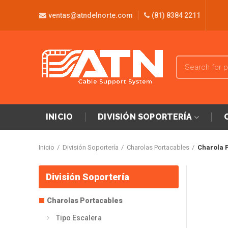
ventas@atndelnorte.com
(81) 8384 2211
INICIO
DIVISIÓN SOPORTERÍA
Inicio
División Soportería
Charolas Portacables
Charola 
División Soportería
Charolas Portacables
Tipo Escalera