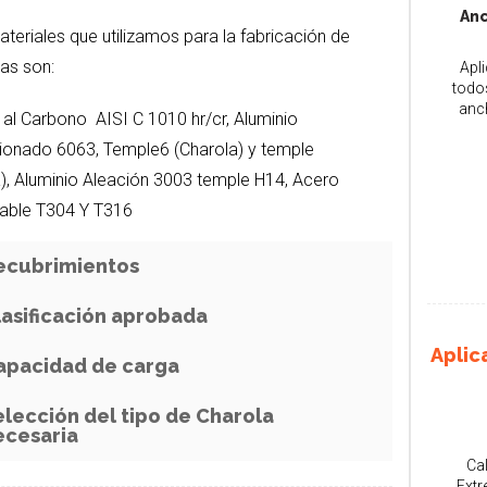
An
teriales que utilizamos para la fabricación de
as son:
Apl
todo
anc
al Carbono AISI C 1010 hr/cr, Aluminio
ionado 6063, Temple6 (Charola) y temple
), Aluminio Aleación 3003 temple H14, Acero
dable T304 Y T316
ecubrimientos
lasificación aprobada
Aplic
apacidad de carga
elección del tipo de Charola
ecesaria
Ca
Ext