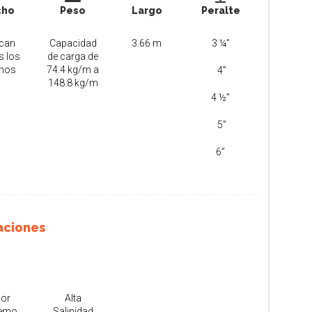
cho
Peso
Largo
Peralte
ican
Capacidad
3.66 m
3 ¼”
s los
de carga de
hos
74.4 kg/m a
4”
148.8 kg/m
4 ½”
5”
6”
aciones
lor
Alta
remo
Salinidad