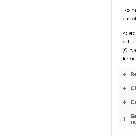
Los ma
charol
Acero 
extrus
(Curva
Inoxi
R
C
C
S
n