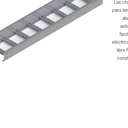
Las ch
para ten
al
ais
faci
eléctric
libre
const
Click to enlarge