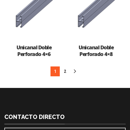
Unicanal Doble
Unicanal Doble
Perforado 4×6
Perforado 4×8
1
2
CONTACTO DIRECTO