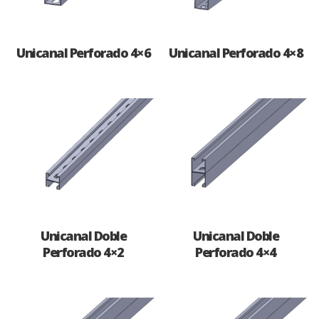
Unicanal Perforado 4×6
Unicanal Perforado 4×8
Unicanal Doble
Unicanal Doble
Perforado 4×2
Perforado 4×4