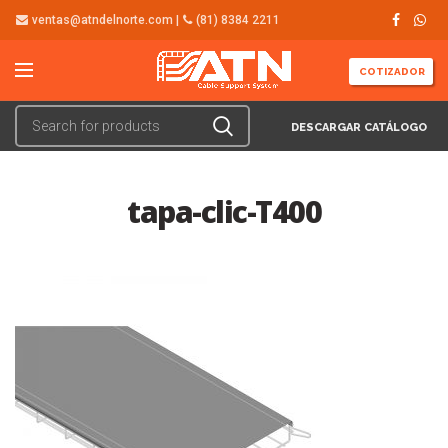
ventas@atndelnorte.com |
(81) 8384 2211
COTIZADOR
DESCARGAR CATÁLOGO
tapa-clic-T400