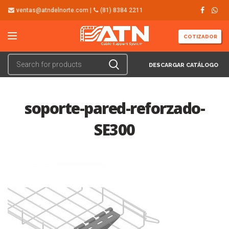
ventas@atndelnorte.com |
(81) 8384 2211
COTIZADOR
DESCARGAR CATÁLOGO
soporte-pared-reforzado-
SE300