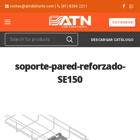
ventas@atndelnorte.com |
(81) 8384 2211
COTIZADOR
DESCARGAR CATÁLOGO
soporte-pared-reforzado-
SE150