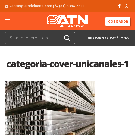
ventas@atndelnorte.com |
(81) 8384 2211
COTIZADOR
DESCARGAR CATÁLOGO
categoria-cover-unicanales-1