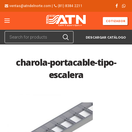
ventas@atndelnorte.com |
(81) 8384 2211
COTIZADOR
DESCARGAR CATÁLOGO
charola-portacable-tipo-
escalera