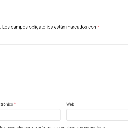
.
Los campos obligatorios están marcados con
*
*
ctrónico
Web
este navegador para la próxima vez que haga un comentario.