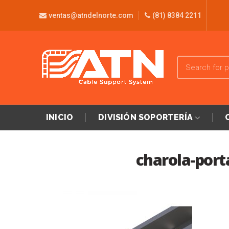
ventas@atndelnorte.com
(81) 8384 2211
INICIO
DIVISIÓN SOPORTERÍA
charola-port