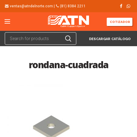
ventas@atndelnorte.com |
(81) 8384 2211
COTIZADOR
DESCARGAR CATÁLOGO
rondana-cuadrada