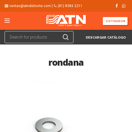
ventas@atndelnorte.com |
(81) 8384 2211
COTIZADOR
DESCARGAR CATÁLOGO
rondana