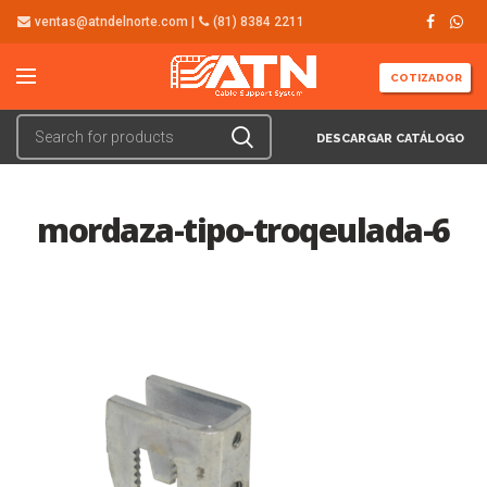
ventas@atndelnorte.com |
(81) 8384 2211
COTIZADOR
DESCARGAR CATÁLOGO
mordaza-tipo-troqeulada-6