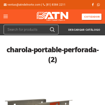
ventas@atndelnorte.com |
(81) 8384 2211
COTIZADOR
DESCARGAR CATÁLOGO
charola-portable-perforada-
(2)