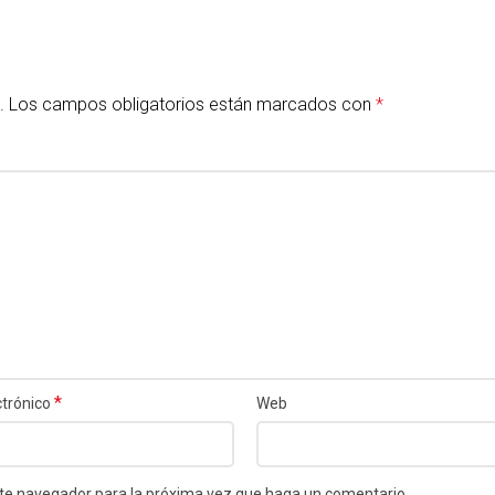
.
Los campos obligatorios están marcados con
*
*
ctrónico
Web
este navegador para la próxima vez que haga un comentario.