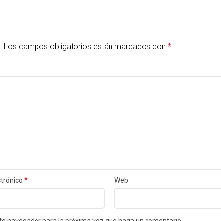
.
Los campos obligatorios están marcados con
*
*
ctrónico
Web
este navegador para la próxima vez que haga un comentario.