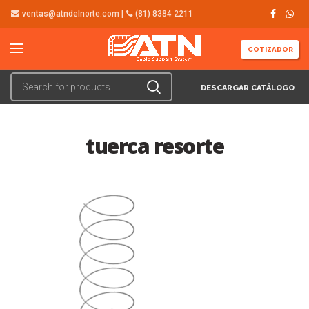
ventas@atndelnorte.com |
(81) 8384 2211
COTIZADOR
DESCARGAR CATÁLOGO
tuerca resorte