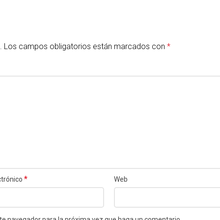
.
Los campos obligatorios están marcados con
*
*
ctrónico
Web
este navegador para la próxima vez que haga un comentario.