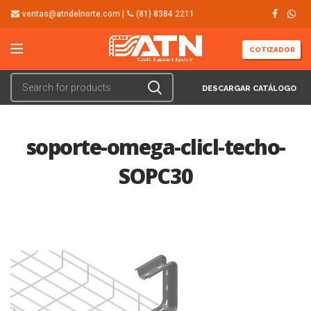
ventas@atndelnorte.com |
(81) 8384 2211
COTIZADOR
DESCARGAR CATÁLOGO
soporte-omega-clicl-techo-
SOPC30