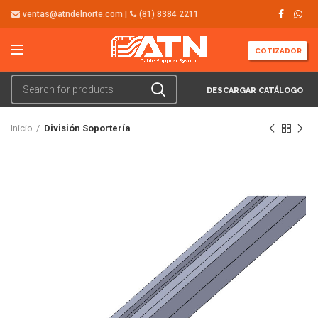
ventas@atndelnorte.com |
(81) 8384 2211
COTIZADOR
DESCARGAR CATÁLOGO
Inicio
División Soportería