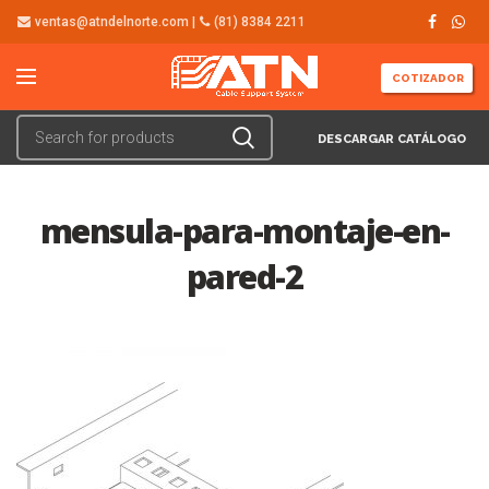
ventas@atndelnorte.com |
(81) 8384 2211
COTIZADOR
DESCARGAR CATÁLOGO
mensula-para-montaje-en-
pared-2