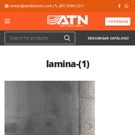
ventas@atndelnorte.com |
(81) 8384 2211
COTIZADOR
DESCARGAR CATÁLOGO
lamina-(1)