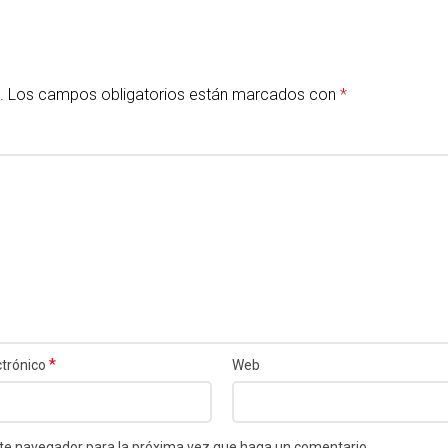
.
Los campos obligatorios están marcados con
*
*
ctrónico
Web
este navegador para la próxima vez que haga un comentario.