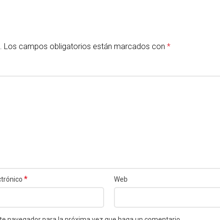
.
Los campos obligatorios están marcados con
*
*
ctrónico
Web
este navegador para la próxima vez que haga un comentario.