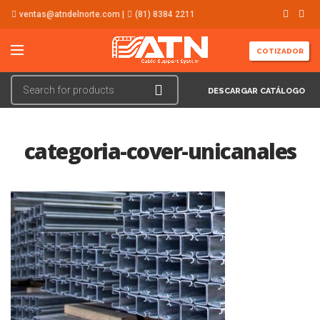
ventas@atndelnorte.com |
(81) 8384 2211
COTIZADOR
DESCARGAR CATÁLOGO
categoria-cover-unicanales