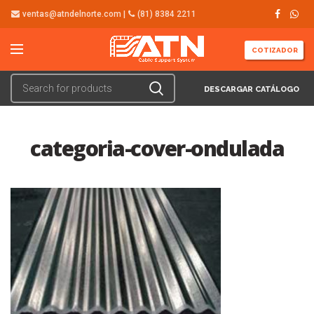
ventas@atndelnorte.com |
(81) 8384 2211
COTIZADOR
DESCARGAR CATÁLOGO
categoria-cover-ondulada