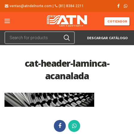
ventas@atndelnorte.com |
(81) 8384 2211
COTIZADOR
DESCARGAR CATÁLOGO
cat-header-laminca-
acanalada