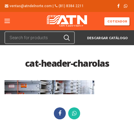
ventas@atndelnorte.com |
(81) 8384 2211
COTIZADOR
DESCARGAR CATÁLOGO
cat-header-charolas