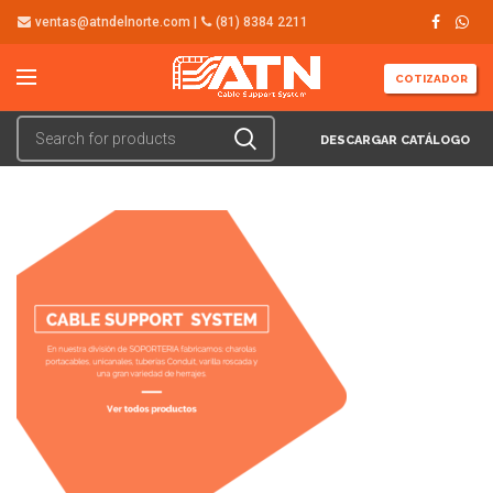
ventas@atndelnorte.com |
(81) 8384 2211
COTIZADOR
DESCARGAR CATÁLOGO