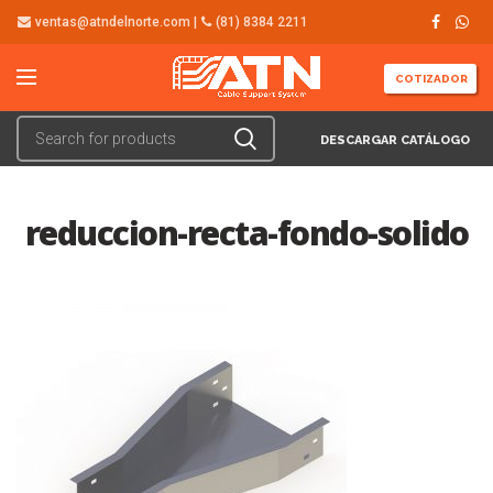
ventas@atndelnorte.com |
(81) 8384 2211
COTIZADOR
DESCARGAR CATÁLOGO
reduccion-recta-fondo-solido