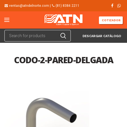
ventas@atndelnorte.com |
(81) 8384 2211
COTIZADOR
DESCARGAR CATÁLOGO
CODO-2-PARED-DELGADA