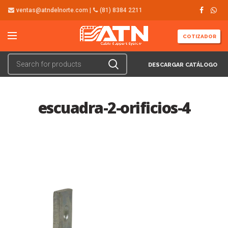
ventas@atndelnorte.com |
(81) 8384 2211
COTIZADOR
DESCARGAR CATÁLOGO
escuadra-2-orificios-4