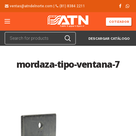
ventas@atndelnorte.com |
(81) 8384 2211
COTIZADOR
DESCARGAR CATÁLOGO
mordaza-tipo-ventana-7