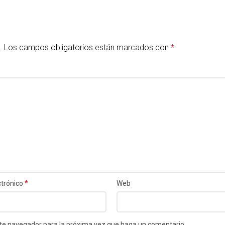
.
Los campos obligatorios están marcados con
*
*
ctrónico
Web
este navegador para la próxima vez que haga un comentario.