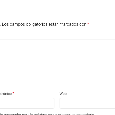
.
Los campos obligatorios están marcados con
*
*
ctrónico
Web
este navegador para la próxima vez que haga un comentario.