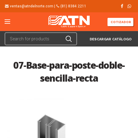
ventas@atndelnorte.com |
(81) 8384 2211
COTIZADOR
DESCARGAR CATÁLOGO
07-Base-para-poste-doble-
sencilla-recta