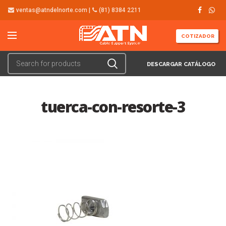
ventas@atndelnorte.com |
(81) 8384 2211
COTIZADOR
DESCARGAR CATÁLOGO
tuerca-con-resorte-3